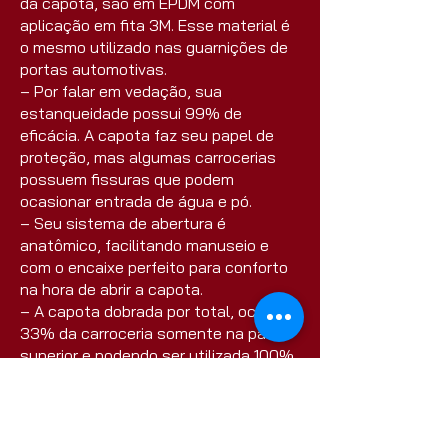
da capota, são em EPDM com
aplicação em fita 3M. Esse material é
o mesmo utilizado nas guarnições de
portas automotivas.
– Por falar em vedação, sua
estanqueidade possui 99% de
eficácia. A capota faz seu papel de
proteção, mas algumas carrocerias
possuem fissuras que podem
ocasionar entrada de água e pó.
– Seu sistema de abertura é
anatômico, facilitando manuseio e
com o encaixe perfeito para conforto
na hora de abrir a capota.
– A capota dobrada por total, ocupa
33% da carroceria somente na parte
superior e podendo ser utilizada 100%
internamente.
– O peso da Flash Fold é de
aproximadamente 23kg.
– Todos os componentes utilizados